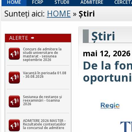
HOME
FCRP
STUDII
ADMITERE
CERCET
Sunteţi aici:
HOME
»
Ştiri
Ştiri
ALERTE
Concurs de admitere la
mai 12, 2026
studii universitare de
masterat - sesiunea
septembrie 2026
De la fo
oportuni
Vacanță în perioada 01.08
- 30.08.2026
Sesiunea de restanțe și
reexaminări - toamna
2026
ADMITERE 2026 MASTER -
Rezultatele contestaţiilor
la concursul de admitere