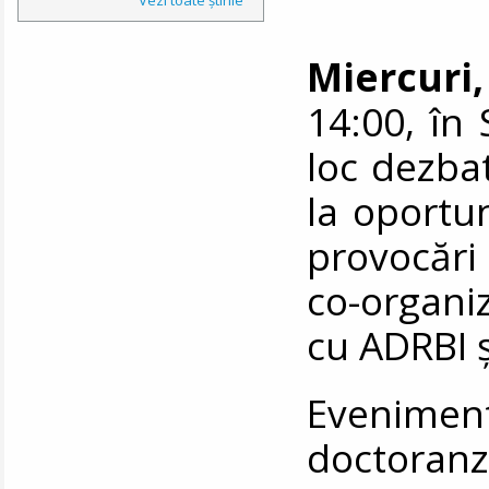
Miercuri,
14:00, în 
loc dezba
la oportun
provocări
co-organ
cu ADRBI 
Eveniment
doctoran