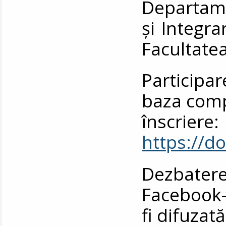
Departame
și Integr
Facultatea
Participar
baza comp
înscriere:
https://
Dezbater
Facebook-u
fi difuzată