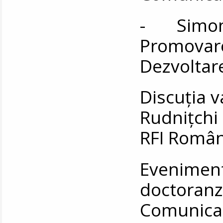
- Simona
Promovare
Dezvoltare
Discuția 
Rudnițchi 
RFI Român
Eveniment
doctoran
Comunic