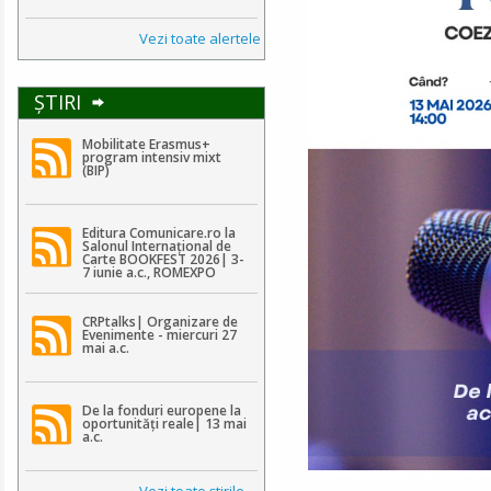
Vezi toate alertele
ŞTIRI
Mobilitate Erasmus+
program intensiv mixt
(BIP)
Editura Comunicare.ro la
Salonul Internațional de
Carte BOOKFEST 2026| 3-
7 iunie a.c., ROMEXPO
CRPtalks| Organizare de
Evenimente - miercuri 27
mai a.c.
De la fonduri europene la
oportunități reale| 13 mai
a.c.
Vezi toate ştirile