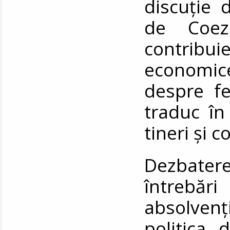
discuție 
de Coez
contribu
economice,
despre fe
traduc în
tineri și 
Dezbater
întrebări
absolven
politica 