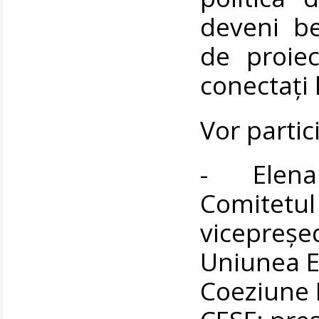
deveni ben
de proie
conectați 
Vor partic
- Elena 
Comitetul
vicepreșed
Uniunea E
Coeziune 