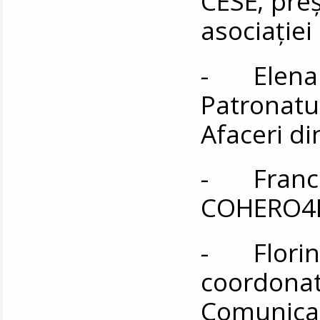
CESE; preş
asociaţiei
- Elena 
Patronatul
Afaceri d
- Frances
COHERO4E
- Florin Z
coordonat
Comunicar