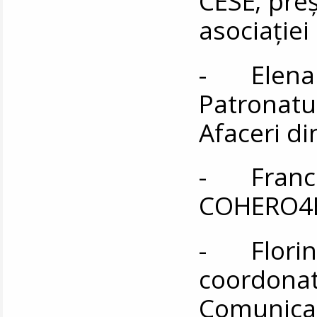
CESE; preş
asociaţiei
- Elena 
Patronatul
Afaceri d
- Frances
COHERO4E
- Florin Z
coordonat
Comunicar