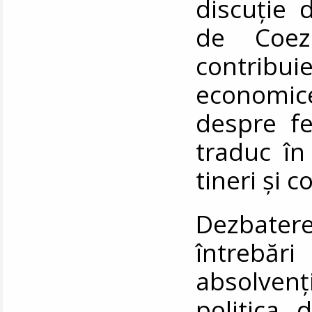
discuție 
de Coez
contribu
economice,
despre fe
traduc în
tineri și 
Dezbater
întrebări
absolven
politica 