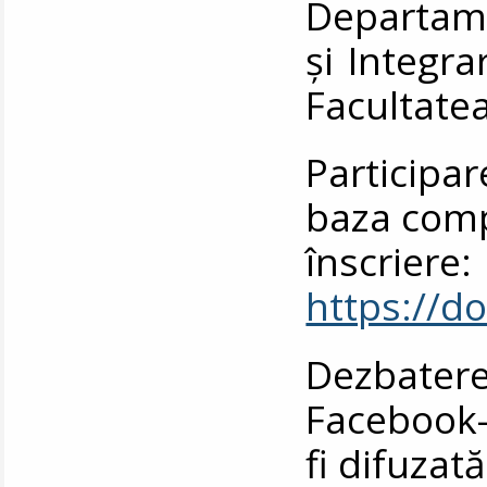
Departame
și Integr
Facultatea
Participar
baza comp
înscriere:
https://
Dezbater
Facebook-u
fi difuzată