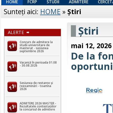
HOME
FCRP
STUDII
ADMITERE
CERCET
Sunteţi aici:
HOME
»
Ştiri
Ştiri
ALERTE
Concurs de admitere la
mai 12, 2026
studii universitare de
masterat - sesiunea
septembrie 2026
De la fo
oportuni
Vacanță în perioada 01.08
- 30.08.2026
Sesiunea de restanțe și
reexaminări - toamna
2026
ADMITERE 2026 MASTER -
Rezultatele contestaţiilor
la concursul de admitere