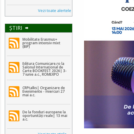
Vezi toate alertele
ŞTIRI
Mobilitate Erasmus+
program intensiv mixt
(BIP)
Editura Comunicare.ro la
Salonul Internațional de
Carte BOOKFEST 2026| 3-
7 iunie a.c., ROMEXPO
CRPtalks| Organizare de
Evenimente - miercuri 27
mai a.c.
De la fonduri europene la
oportunități reale| 13 mai
a.c.
Vezi toate ştirile