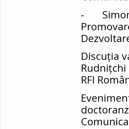
- Simona
Promovare
Dezvoltare
Discuția 
Rudnițchi 
RFI Român
Eveniment
doctoran
Comunic