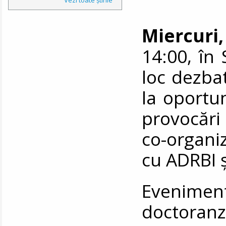
Miercuri,
14:00, în 
loc dezba
la oportun
provocări
co-organ
cu ADRBI 
Eveniment
doctoran