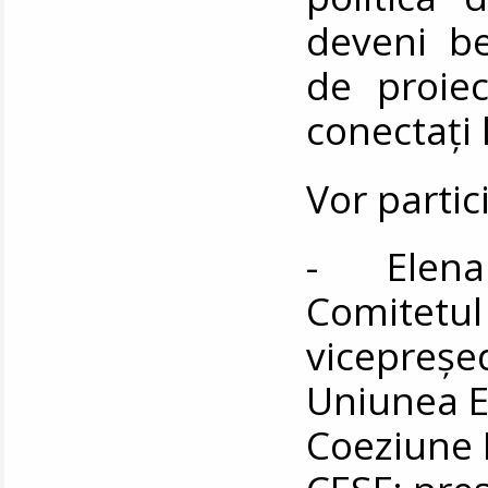
deveni ben
de proie
conectați 
Vor partic
- Elena 
Comitetul
vicepreșed
Uniunea E
Coeziune 