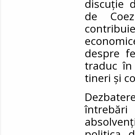
discuție 
de Coez
contribu
economice,
despre fe
traduc în
tineri și 
Dezbater
întrebări
absolven
politica 