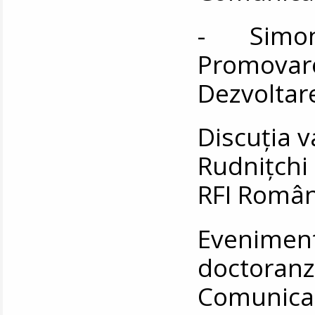
- Simona
Promovare
Dezvoltare
Discuția 
Rudnițchi 
RFI Român
Eveniment
doctoran
Comunic