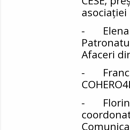
CESE; preş
asociaţiei
- Elena 
Patronatul
Afaceri d
- Frances
COHERO4E
- Florin Z
coordonat
Comunicar