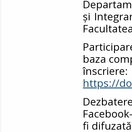
Departame
și Integr
Facultatea
Participar
baza comp
înscriere:
https://
Dezbater
Facebook-u
fi difuzată