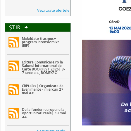
Vezi toate alertele
ŞTIRI
Mobilitate Erasmus+
program intensiv mixt
(BIP)
Editura Comunicare.ro la
Salonul Internațional de
Carte BOOKFEST 2026| 3-
7 iunie a.c., ROMEXPO
CRPtalks| Organizare de
Evenimente - miercuri 27
mai a.c.
De la fonduri europene la
oportunități reale| 13 mai
a.c.
Vezi toate ştirile