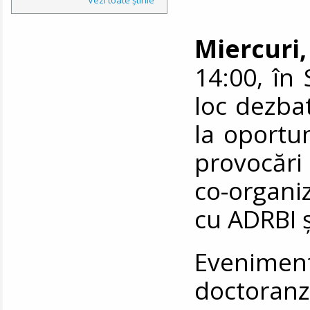
Miercuri,
14:00, în 
loc dezba
la oportun
provocări
co-organ
cu ADRBI 
Eveniment
doctoran