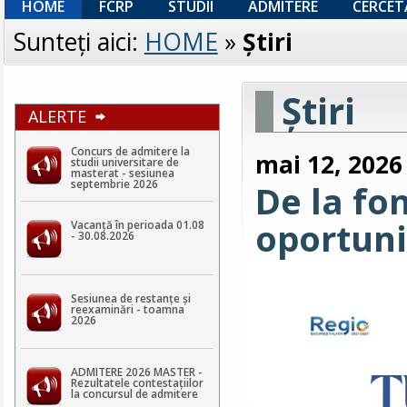
HOME
FCRP
STUDII
ADMITERE
CERCET
Sunteţi aici:
HOME
»
Ştiri
Ştiri
ALERTE
Concurs de admitere la
mai 12, 2026
studii universitare de
masterat - sesiunea
septembrie 2026
De la fo
oportuni
Vacanță în perioada 01.08
- 30.08.2026
Sesiunea de restanțe și
reexaminări - toamna
2026
ADMITERE 2026 MASTER -
Rezultatele contestaţiilor
la concursul de admitere