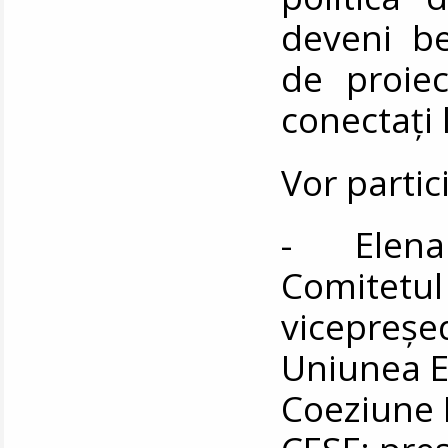
deveni ben
de proie
conectați 
Vor partic
- Elena 
Comitetul
vicepreșed
Uniunea E
Coeziune 