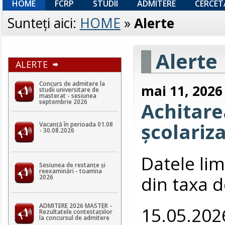
HOME
FCRP
STUDII
ADMITERE
CERCET
Sunteţi aici:
HOME
»
Alerte
Alerte
ALERTE
Concurs de admitere la
mai 11, 2026
studii universitare de
masterat - sesiunea
septembrie 2026
Achitarea
școlariz
Vacanță în perioada 01.08
- 30.08.2026
Datele lim
Sesiunea de restanțe și
reexaminări - toamna
din taxa d
2026
ADMITERE 2026 MASTER -
15.05.202
Rezultatele contestaţiilor
la concursul de admitere