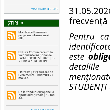
31.05.202
Vezi toate alertele
frecvență
ŞTIRI
Pentru ca
Mobilitate Erasmus+
program intensiv mixt
(BIP)
identifica
Editura Comunicare.ro la
este
obli
Salonul Internațional de
Carte BOOKFEST 2026| 3-
7 iunie a.c., ROMEXPO
detaliile
CRPtalks| Organizare de
menționat
Evenimente - miercuri 27
mai a.c.
STUDENȚ
De la fonduri europene la
oportunități reale| 13 mai
a.c.
Vezi toate ştirile