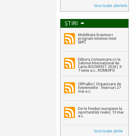
Vezi toate alertele
ŞTIRI
Mobilitate Erasmus+
program intensiv mixt
(BIP)
Editura Comunicare.ro la
Salonul Internațional de
Carte BOOKFEST 2026| 3-
7 iunie a.c., ROMEXPO
CRPtalks| Organizare de
Evenimente - miercuri 27
mai a.c.
De la fonduri europene la
oportunități reale| 13 mai
a.c.
Vezi toate ştirile