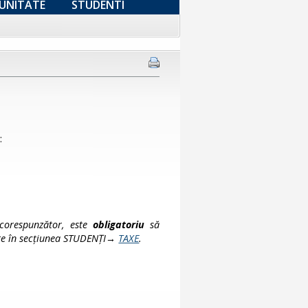
UNITATE
STUDENTI
:
 corespunzător, este
obligatoriu
să
te
în secțiunea STUDENȚI→
TAXE
.