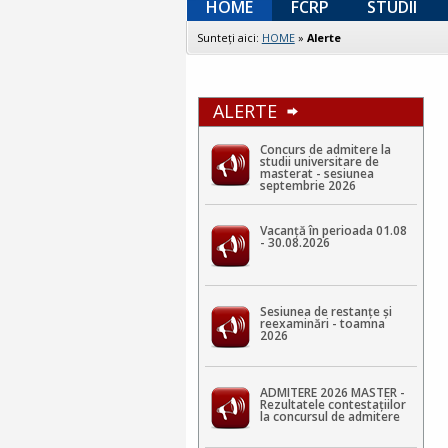
HOME
FCRP
STUDII
Sunteţi aici:
HOME
»
Alerte
ALERTE
Concurs de admitere la
studii universitare de
masterat - sesiunea
septembrie 2026
Vacanță în perioada 01.08
- 30.08.2026
Sesiunea de restanțe și
reexaminări - toamna
2026
ADMITERE 2026 MASTER -
Rezultatele contestaţiilor
la concursul de admitere