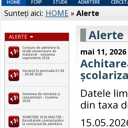
HOME
FCRP
STUDII
ADMITERE
CERCET
Sunteţi aici:
HOME
»
Alerte
Alerte
ALERTE
Concurs de admitere la
mai 11, 2026
studii universitare de
masterat - sesiunea
septembrie 2026
Achitarea
școlariz
Vacanță în perioada 01.08
- 30.08.2026
Datele lim
Sesiunea de restanțe și
reexaminări - toamna
din taxa d
2026
ADMITERE 2026 MASTER -
15.05.202
Rezultatele contestaţiilor
la concursul de admitere