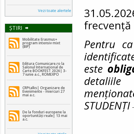
31.05.202
Vezi toate alertele
frecvență
ŞTIRI
Pentru ca
Mobilitate Erasmus+
program intensiv mixt
(BIP)
identifica
Editura Comunicare.ro la
este
obli
Salonul Internațional de
Carte BOOKFEST 2026| 3-
7 iunie a.c., ROMEXPO
detaliile
CRPtalks| Organizare de
menționat
Evenimente - miercuri 27
mai a.c.
STUDENȚ
De la fonduri europene la
oportunități reale| 13 mai
a.c.
Vezi toate ştirile