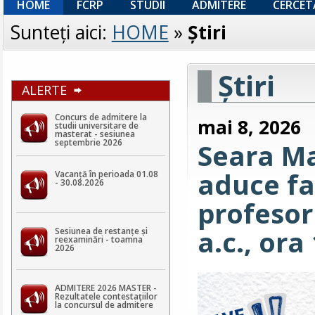
HOME
FCRP
STUDII
ADMITERE
CERCET
Sunteţi aici:
HOME
»
Ştiri
Ştiri
ALERTE
Concurs de admitere la
mai 8, 2026
studii universitare de
masterat - sesiunea
septembrie 2026
Seara Ma
aduce fa
Vacanță în perioada 01.08
- 30.08.2026
profesor
a.c., ora
Sesiunea de restanțe și
reexaminări - toamna
2026
ADMITERE 2026 MASTER -
Rezultatele contestaţiilor
la concursul de admitere