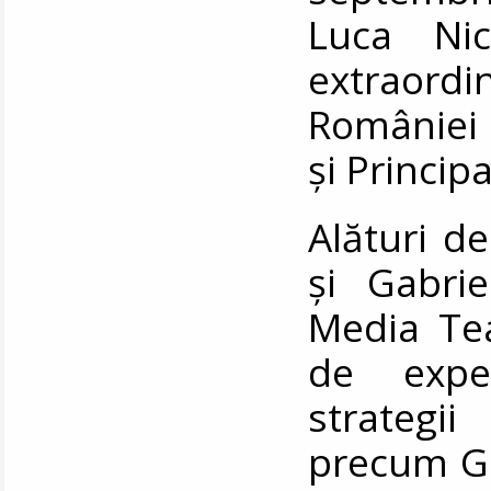
Luca Ni
extraord
României 
și Princip
Alături de 
și Gabri
Media Tea
de expe
strategi
precum Go