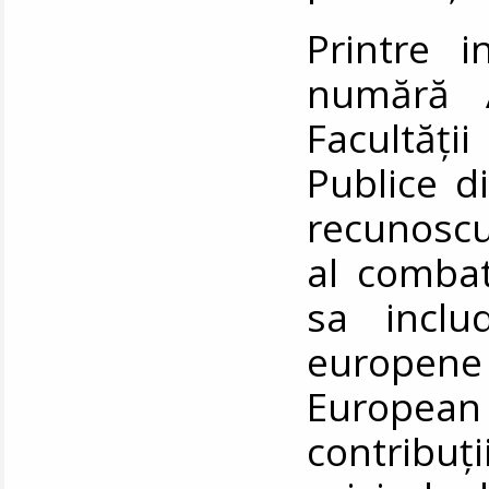
Printre in
numără A
Facultăț
Publice d
recunoscu
al combate
sa includ
europen
European 
contribuți