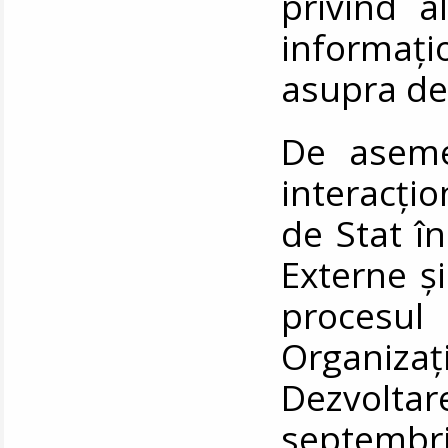
privind a
informați
asupra de
De asemen
interacțio
de Stat în
Externe ș
procesul
Organiz
Dezvolt
septembr