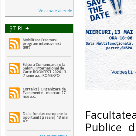
Vezi toate alertele
ŞTIRI
Mobilitate Erasmus+
program intensiv mixt
(BIP)
Editura Comunicare.ro la
Salonul Internațional de
Carte BOOKFEST 2026| 3-
7 iunie a.c., ROMEXPO
CRPtalks| Organizare de
Evenimente - miercuri 27
mai a.c.
Facultat
De la fonduri europene la
oportunități reale| 13 mai
a.c.
Publice d
Vezi toate ştirile