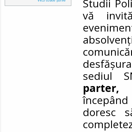
Studii Pol
vă invit
evenimen
absolven
comunic
desfășu
sediul S
parter, 
începând
doresc s
comple