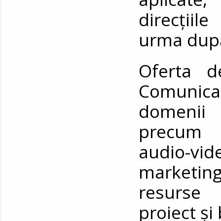
direcțiil
urma după 
Oferta d
Comunicar
domenii 
precum r
audio-vide
marketing
resurse
proiect ș