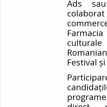
Ads sau
colaborat
commerc
Farmacia
cultura
Romania
Festival ș
Partici
candidați
programel
direct 