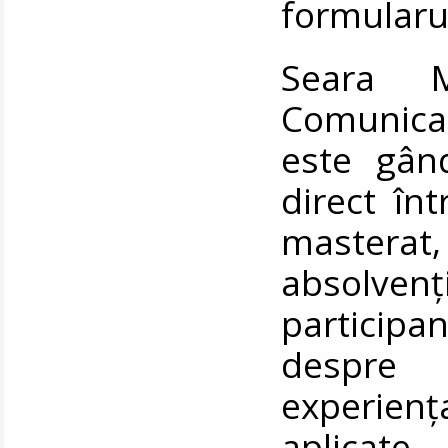
formularul
Seara Ma
Comunicar
este gân
direct în
masterat
absolvenț
participan
despre 
experien
aplicate