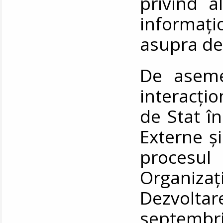
privind a
informați
asupra de
De asemen
interacțio
de Stat în
Externe ș
procesul
Organiz
Dezvolt
septembr