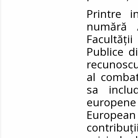
Printre in
numără A
Facultăț
Publice d
recunoscu
al combate
sa includ
europen
European 
contribuți