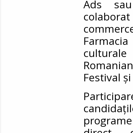
Ads sau
colaborat
commerc
Farmacia
cultura
Romania
Festival ș
Partici
candidați
programel
direct 