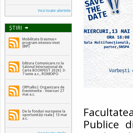
Vezi toate alertele
ŞTIRI
Mobilitate Erasmus+
program intensiv mixt
(BIP)
Editura Comunicare.ro la
Salonul Internațional de
Carte BOOKFEST 2026| 3-
7 iunie a.c., ROMEXPO
CRPtalks| Organizare de
Evenimente - miercuri 27
mai a.c.
Facultat
De la fonduri europene la
oportunități reale| 13 mai
a.c.
Publice d
Vezi toate ştirile