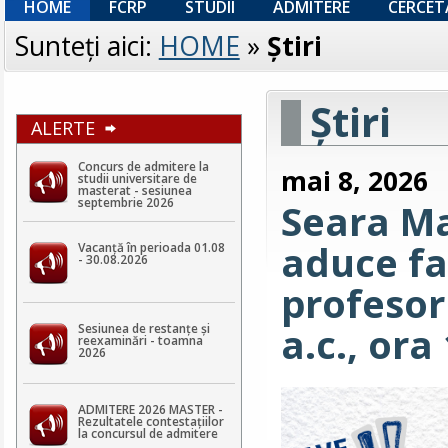
HOME
FCRP
STUDII
ADMITERE
CERCET
Sunteţi aici:
HOME
»
Ştiri
Ştiri
ALERTE
Concurs de admitere la
mai 8, 2026
studii universitare de
masterat - sesiunea
septembrie 2026
Seara Ma
aduce fa
Vacanță în perioada 01.08
- 30.08.2026
profesor
a.c., ora
Sesiunea de restanțe și
reexaminări - toamna
2026
ADMITERE 2026 MASTER -
Rezultatele contestaţiilor
la concursul de admitere