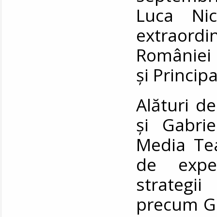
Luca Ni
extraord
României 
și Princip
Alături de 
și Gabri
Media Tea
de expe
strategi
precum Go