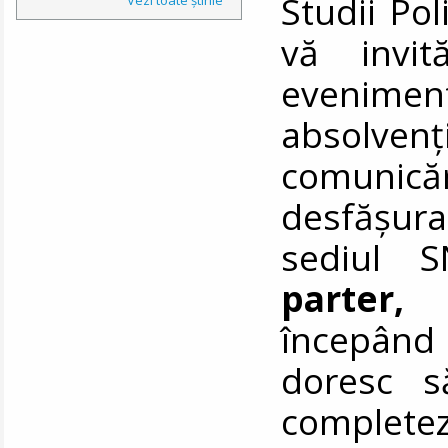
Studii Pol
vă invit
evenimen
absolven
comunic
desfășu
sediul S
parter, 
începând
doresc s
comple