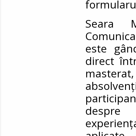
formularul
Seara Ma
Comunicar
este gân
direct în
masterat
absolvenț
participan
despre 
experien
aplicate