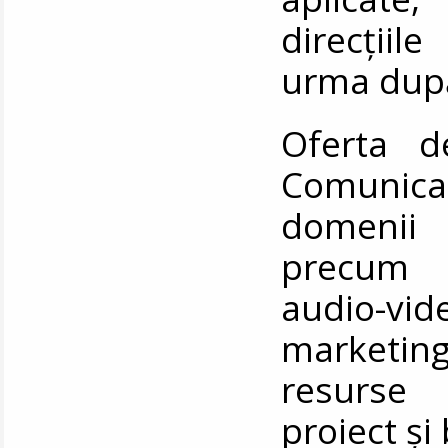
direcțiil
urma după 
Oferta d
Comunicar
domenii 
precum r
audio-vide
marketing
resurse
proiect ș