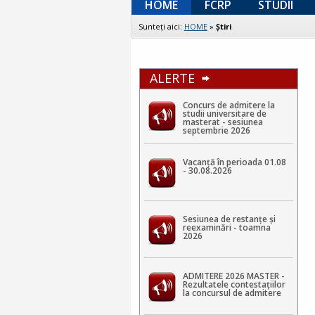
HOME
FCRP
STUDII
Sunteţi aici:
HOME
»
Ştiri
ALERTE
Concurs de admitere la
studii universitare de
masterat - sesiunea
septembrie 2026
Vacanță în perioada 01.08
- 30.08.2026
Sesiunea de restanțe și
reexaminări - toamna
2026
ADMITERE 2026 MASTER -
Rezultatele contestaţiilor
la concursul de admitere