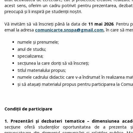
acest sens, oferim un cadru potrivit pentru prezentarea, dezbat
preocupă și îi inspiră pe studenții noștri.
Vă invităm să vă înscrieți până la data de
11 mai 2026
. Pentru p
email la adresa
comunicarte.snspa@gmail.com
, în care să men
numele și prenumele;
anul de studiu;
specializarea;
secțiunea la care doriți să vă înscrieți;
titlul materialului propus;
numele cadrului didactic care v-a îndrumat în realizarea mater
și să atașați materialul propus pentru participarea la Comu
Condiții de participare
1. Prezentări și dezbateri tematice – dimensiunea aca
secțiune oferă studenților oportunitatea de a prezenta ș
provocatoare din domeniul comunicării și relațiilor publice. Mat