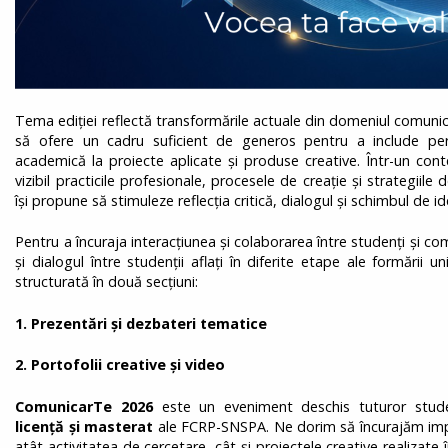
Tema ediției reflectă transformările actuale din domeniul comunicări
să ofere un cadru suficient de generos pentru a include per
academică la proiecte aplicate și produse creative. Într-un cont
vizibil practicile profesionale, procesele de creație și strategiil
își propune să stimuleze reflecția critică, dialogul și schimbul de id
Pentru a încuraja interacțiunea și colaborarea între studenți și
și dialogul între studenții aflați în diferite etape ale formării u
structurată în două secțiuni:
1. Prezentări și dezbateri tematice
2. Portofolii creative și video
ComunicarTe 2026
este un eveniment deschis tuturor stude
licență și masterat
ale FCRP-SNSPA. Ne dorim să încurajăm impli
atât activitatea de cercetare, cât și proiectele creative realizate î