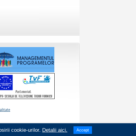
alitate
sirii cookie-urilor.
Detalii aici.
Accept