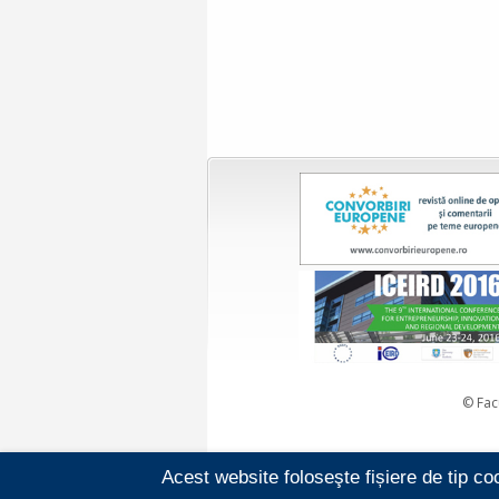
© Fac
Acest website foloseşte fișiere de tip co