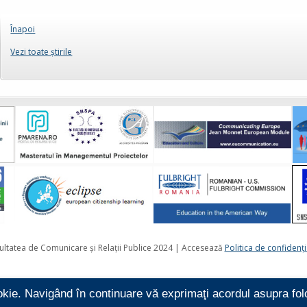
Înapoi
Vezi toate ştirile
ultatea de Comunicare și Relații Publice 2024 | Accesează
Politica de confidenţi
okie. Navigând în continuare vă exprimaţi acordul asupra folo