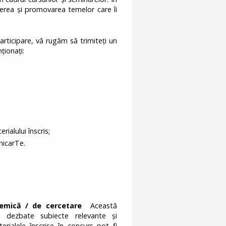
erea și promovarea temelor care îi
articipare, vă rugăm să trimiteți un
ționați:
ialului înscris;
nicarTe.
demică / de cercetare
Această
i dezbate subiecte relevante și
erialele înscrise în concurs pot fi