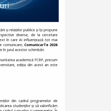
i și relațiilor publice și își propune
spective diverse, de la cercetare
ext în care AI influențează tot mai
e de comunicare,
ComunicarTe 2026
ei în jurul acestor schimbări.
 comunitatea academică FCRP, precum
niversitare, ediția din acest an este
nților din cadrul programelor de
carea studenților și să valorificăm
n cadrul cursurilor și seminarelor. În