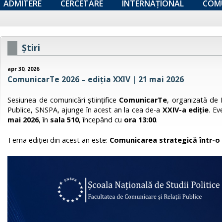
ADMITERE
CERCETARE
INTERNAȚIONAL
COM
Ştiri
apr 30, 2026
ComunicarTe 2026 – ediția XXIV | 21 mai 2026
Sesiunea de comunicări științifice
ComunicarTe
, organizată de 
Publice, SNSPA, ajunge în acest an la cea de-a
XXIV-a ediție
. E
mai 2026
, în
sala 510
, începând cu
ora 13:00
.
Tema ediției din acest an este:
Comunicarea strategică într-o