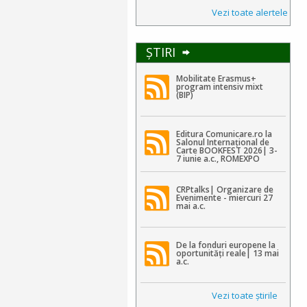
Vezi toate alertele
ŞTIRI
Mobilitate Erasmus+
program intensiv mixt
(BIP)
Editura Comunicare.ro la
Salonul Internațional de
Carte BOOKFEST 2026| 3-
7 iunie a.c., ROMEXPO
CRPtalks| Organizare de
Evenimente - miercuri 27
mai a.c.
De la fonduri europene la
oportunități reale| 13 mai
a.c.
Vezi toate ştirile