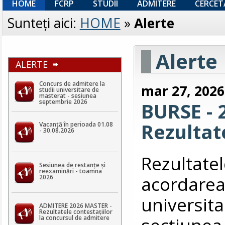
HOME
FCRP
STUDII
ADMITERE
CERCET
Sunteţi aici:
HOME
»
Alerte
Alerte
ALERTE
Concurs de admitere la
mar 27, 2026
studii universitare de
masterat - sesiunea
septembrie 2026
BURSE - 2
Rezultat
Vacanță în perioada 01.08
- 30.08.2026
Rezultat
Sesiunea de restanțe și
reexaminări - toamna
acordarea 
2026
universita
ADMITERE 2026 MASTER -
Rezultatele contestaţiilor
secțiunea
la concursul de admitere