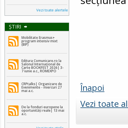
Vezi toate alertele
ŞTIRI
Mobilitate Erasmus+
program intensiv mixt
(BIP)
Editura Comunicare.ro la
Salonul Internațional de
Carte BOOKFEST 2026| 3-
7 iunie a.c., ROMEXPO
CRPtalks| Organizare de
Înapoi
Evenimente - miercuri 27
mai a.c.
Vezi toate a
De la fonduri europene la
oportunități reale| 13 mai
a.c.
Vezi toate ştirile