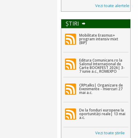
Vezi toate alertele
ŞTIRI
Mobilitate Erasmus+
program intensiv mixt
(BIP)
Editura Comunicare.ro la
Salonul Internațional de
Carte BOOKFEST 2026| 3-
7 iunie a.c., ROMEXPO
CRPtalks| Organizare de
Evenimente - miercuri 27
mai a.c.
De la fonduri europene la
oportunități reale| 13 mai
a.c.
Vezi toate ştirile