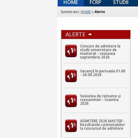
HOME
FCRP
STUDII
Sunteţi aici:
HOME
»
Alerte
ALERTE
Concurs de admitere la
studii universitare de
masterat - sesiunea
septembrie 2026
Vacanță în perioada 01.08
- 30.08.2026
Sesiunea de restanțe și
reexaminări - toamna
2026
ADMITERE 2026 MASTER -
Rezultatele contestaţiilor
la concursul de admitere