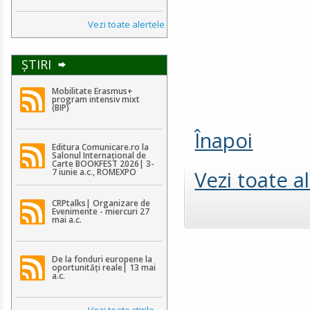
Vezi toate alertele
ŞTIRI
Mobilitate Erasmus+
program intensiv mixt
(BIP)
Înapoi
Editura Comunicare.ro la
Salonul Internațional de
Carte BOOKFEST 2026| 3-
Vezi toate a
7 iunie a.c., ROMEXPO
CRPtalks| Organizare de
Evenimente - miercuri 27
mai a.c.
De la fonduri europene la
oportunități reale| 13 mai
a.c.
Vezi toate ştirile