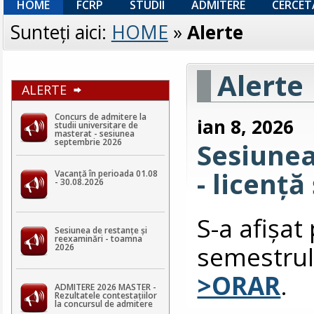
HOME
FCRP
STUDII
ADMITERE
CERCET
Sunteţi aici:
HOME
»
Alerte
Alerte
ALERTE
Concurs de admitere la
ian 8, 2026
studii universitare de
masterat - sesiunea
septembrie 2026
Sesiune
- licență
Vacanță în perioada 01.08
- 30.08.2026
S-a afişa
Sesiunea de restanțe și
reexaminări - toamna
semestrul
2026
>ORAR
.
ADMITERE 2026 MASTER -
Rezultatele contestaţiilor
la concursul de admitere