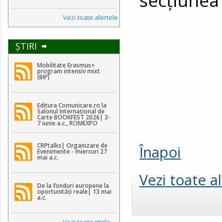
Vezi toate alertele
ŞTIRI
Mobilitate Erasmus+
program intensiv mixt
(BIP)
Editura Comunicare.ro la
Salonul Internațional de
Carte BOOKFEST 2026| 3-
7 iunie a.c., ROMEXPO
CRPtalks| Organizare de
Înapoi
Evenimente - miercuri 27
mai a.c.
Vezi toate a
De la fonduri europene la
oportunități reale| 13 mai
a.c.
Vezi toate ştirile