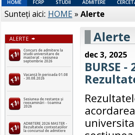
HOME
FCRP
STUDII
ADMITERE
CERCET
Sunteţi aici:
HOME
»
Alerte
Alerte
ALERTE
Concurs de admitere la
dec 3, 2025
studii universitare de
masterat - sesiunea
septembrie 2026
BURSE - 2
Rezultat
Vacanță în perioada 01.08
- 30.08.2026
Rezultat
Sesiunea de restanțe și
reexaminări - toamna
acordarea
2026
universita
ADMITERE 2026 MASTER -
Rezultatele contestaţiilor
secțiunea
la concursul de admitere