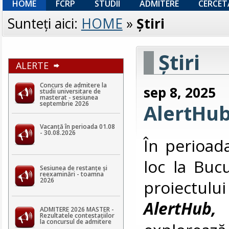
HOME
FCRP
STUDII
ADMITERE
CERCET
Sunteţi aici:
HOME
»
Ştiri
Ştiri
ALERTE
Concurs de admitere la
sep 8, 2025
studii universitare de
masterat - sesiunea
septembrie 2026
AlertHub
Vacanță în perioada 01.08
- 30.08.2026
În perioad
loc la Bucu
Sesiunea de restanțe și
reexaminări - toamna
2026
proiectu
AlertHub,
ADMITERE 2026 MASTER -
Rezultatele contestaţiilor
la concursul de admitere