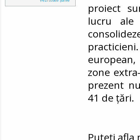
proiect su
lucru ale 
consolideze
practicien
european,
zone extra-
prezent n
41 de țări.
Puteți afl