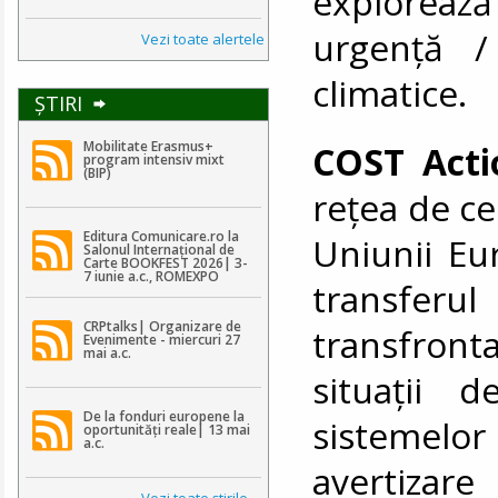
explorea
urgență /
Vezi toate alertele
climatice.
ŞTIRI
Mobilitate Erasmus+
COST Acti
program intensiv mixt
(BIP)
rețea de ce
Editura Comunicare.ro la
Uniunii Eu
Salonul Internațional de
Carte BOOKFEST 2026| 3-
7 iunie a.c., ROMEXPO
transferu
CRPtalks| Organizare de
transfront
Evenimente - miercuri 27
mai a.c.
situații 
De la fonduri europene la
sistemelo
oportunități reale| 13 mai
a.c.
avertizare
Vezi toate ştirile