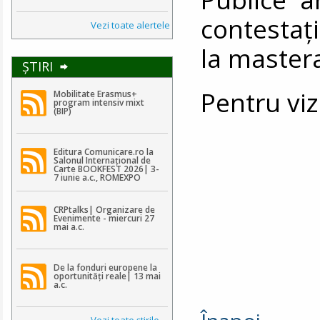
contestaţ
Vezi toate alertele
la mastera
ŞTIRI
Pentru viz
Mobilitate Erasmus+
program intensiv mixt
(BIP)
Editura Comunicare.ro la
Salonul Internațional de
Carte BOOKFEST 2026| 3-
7 iunie a.c., ROMEXPO
CRPtalks| Organizare de
Evenimente - miercuri 27
mai a.c.
De la fonduri europene la
oportunități reale| 13 mai
a.c.
Vezi toate ştirile