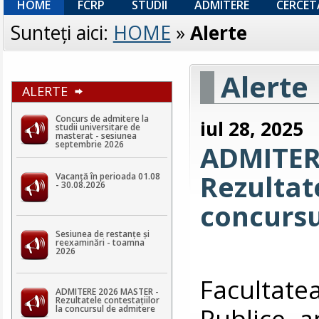
HOME
FCRP
STUDII
ADMITERE
CERCET
Sunteţi aici:
HOME
»
Alerte
Alerte
ALERTE
Concurs de admitere la
iul 28, 2025
studii universitare de
masterat - sesiunea
septembrie 2026
ADMITER
Rezultate
Vacanță în perioada 01.08
- 30.08.2026
concursu
Sesiunea de restanțe și
reexaminări - toamna
2026
Facultat
ADMITERE 2026 MASTER -
Rezultatele contestaţiilor
Publice a
la concursul de admitere