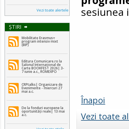
sesiunea i
Vezi toate alertele
ŞTIRI
Mobilitate Erasmus+
program intensiv mixt
(BIP)
Editura Comunicare.ro la
Salonul Internațional de
Carte BOOKFEST 2026| 3-
7 iunie a.c., ROMEXPO
CRPtalks| Organizare de
Evenimente - miercuri 27
mai a.c.
Înapoi
De la fonduri europene la
oportunități reale| 13 mai
Vezi toate a
a.c.
Vezi toate ştirile