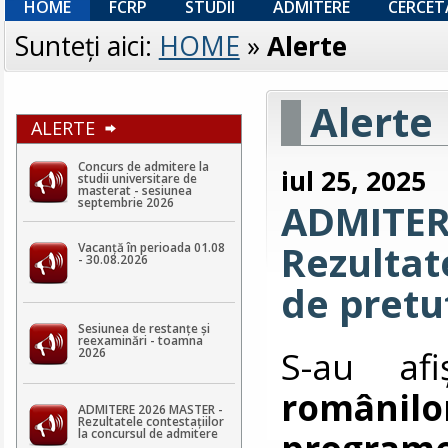
HOME
FCRP
STUDII
ADMITERE
CERCET
Sunteţi aici:
HOME
»
Alerte
Alerte
ALERTE
Concurs de admitere la
iul 25, 2025
studii universitare de
masterat - sesiunea
septembrie 2026
ADMITER
Rezultat
Vacanță în perioada 01.08
- 30.08.2026
de pretu
Sesiunea de restanțe și
reexaminări - toamna
S-au af
2026
românil
ADMITERE 2026 MASTER -
Rezultatele contestaţiilor
programe
la concursul de admitere