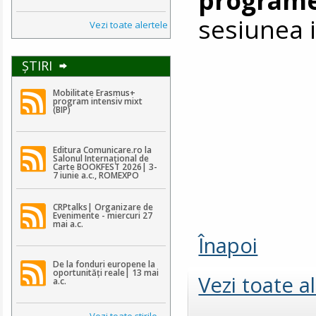
sesiunea i
Vezi toate alertele
ŞTIRI
Mobilitate Erasmus+
program intensiv mixt
(BIP)
Editura Comunicare.ro la
Salonul Internațional de
Carte BOOKFEST 2026| 3-
7 iunie a.c., ROMEXPO
CRPtalks| Organizare de
Evenimente - miercuri 27
mai a.c.
Înapoi
De la fonduri europene la
oportunități reale| 13 mai
Vezi toate a
a.c.
Vezi toate ştirile