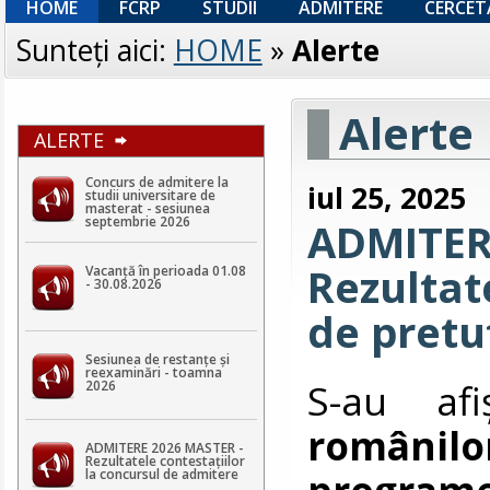
HOME
FCRP
STUDII
ADMITERE
CERCET
Sunteţi aici:
HOME
»
Alerte
Alerte
ALERTE
Concurs de admitere la
iul 25, 2025
studii universitare de
masterat - sesiunea
septembrie 2026
ADMITER
Rezultat
Vacanță în perioada 01.08
- 30.08.2026
de pretu
Sesiunea de restanțe și
reexaminări - toamna
S-au af
2026
românil
ADMITERE 2026 MASTER -
Rezultatele contestaţiilor
programe
la concursul de admitere