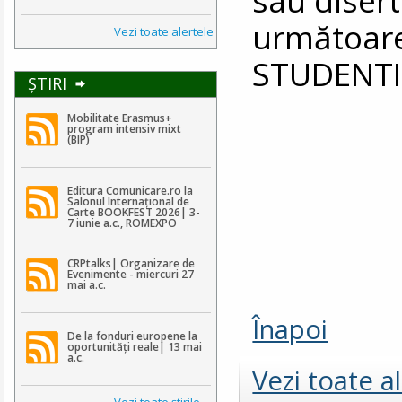
următoare
Vezi toate alertele
STUDENTI
ŞTIRI
Mobilitate Erasmus+
program intensiv mixt
(BIP)
Editura Comunicare.ro la
Salonul Internațional de
Carte BOOKFEST 2026| 3-
7 iunie a.c., ROMEXPO
CRPtalks| Organizare de
Evenimente - miercuri 27
mai a.c.
Înapoi
De la fonduri europene la
oportunități reale| 13 mai
a.c.
Vezi toate a
Vezi toate ştirile