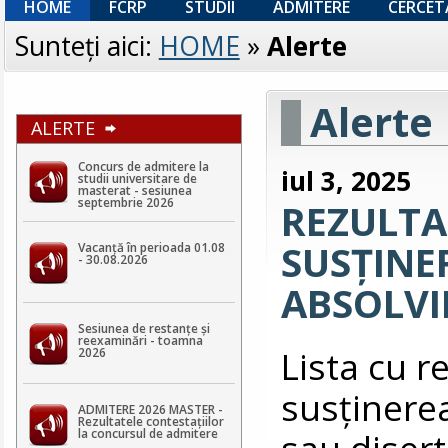
HOME
FCRP
STUDII
ADMITERE
CERCET
Sunteţi aici:
HOME
»
Alerte
Alerte
ALERTE
Concurs de admitere la
iul 3, 2025
studii universitare de
masterat - sesiunea
septembrie 2026
REZULTA
SUSȚINE
Vacanță în perioada 01.08
- 30.08.2026
ABSOLVI
Sesiunea de restanțe și
reexaminări - toamna
Lista cu r
2026
susținerea
ADMITERE 2026 MASTER -
Rezultatele contestaţiilor
sau disert
la concursul de admitere