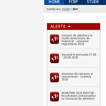
HOME
FCRP
STUDII
Sunteţi aici:
HOME
»
Ştiri
ALERTE
Concurs de admitere la
studii universitare de
masterat - sesiunea
septembrie 2026
Vacanță în perioada 01.08
- 30.08.2026
Sesiunea de restanțe și
reexaminări - toamna
2026
ADMITERE 2026 MASTER -
Rezultatele contestaţiilor
la concursul de admitere