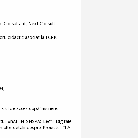
d Consultant, Next Consult
ru didactic asociat la FCRP.
04)
link-ul de acces după înscriere.
tul #hAI IN SNSPA: Lecții Digitale
 multe detalii despre Proiectul #hAI