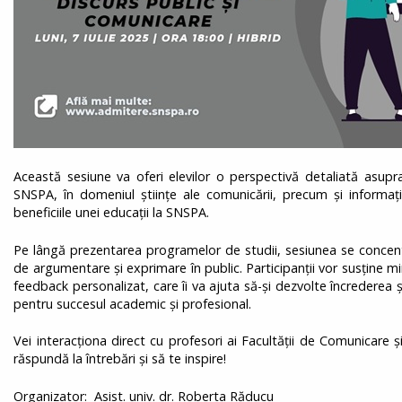
Această sesiune va oferi elevilor o perspectivă detaliată asup
SNSPA, în domeniul științe ale comunicării, precum și informații
beneficiile unei educații la SNSPA.
Pe lângă prezentarea programelor de studii, sesiunea se concent
de argumentare și exprimare în public. Participanții vor susține min
feedback personalizat, care îi va ajuta să-și dezvolte încrederea ș
pentru succesul academic și profesional.
Vei interacționa direct cu profesori ai Facultății de Comunicare și
răspundă la întrebări și să te inspire!
Organizator: Asist. univ. dr. Roberta Răducu