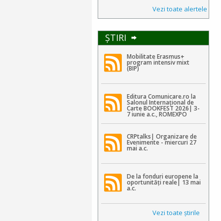
Vezi toate alertele
ŞTIRI
Mobilitate Erasmus+
program intensiv mixt
(BIP)
Editura Comunicare.ro la
Salonul Internațional de
Carte BOOKFEST 2026| 3-
7 iunie a.c., ROMEXPO
CRPtalks| Organizare de
Evenimente - miercuri 27
mai a.c.
De la fonduri europene la
oportunități reale| 13 mai
a.c.
Vezi toate ştirile