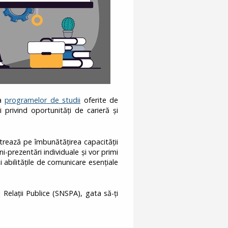
ra
programelor de studii
oferite de
 privind oportunități de carieră și
rează pe îmbunătățirea capacității
i-prezentări individuale și vor primi
i abilitățile de comunicare esențiale
 Relații Publice (SNSPA), gata să-ți