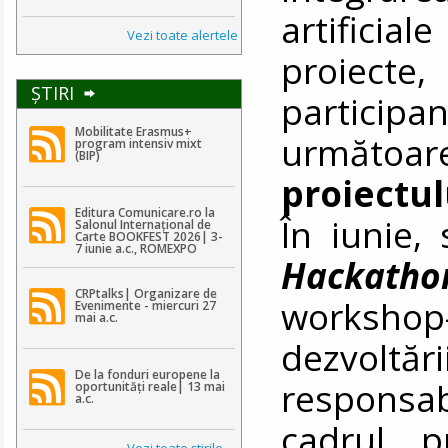
artificia
Vezi toate alertele
proiecte
ŞTIRI
participa
Mobilitate Erasmus+
următoar
program intensiv mixt
(BIP)
proiectu
Editura Comunicare.ro la
În iunie, 
Salonul Internațional de
Carte BOOKFEST 2026| 3-
7 iunie a.c., ROMEXPO
Hackatho
CRPtalks| Organizare de
workshop
Evenimente - miercuri 27
mai a.c.
dezvoltări
De la fonduri europene la
responsab
oportunități reale| 13 mai
a.c.
cadrul p
Vezi toate ştirile