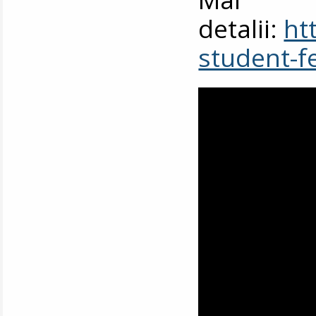
detalii:
ht
student-f