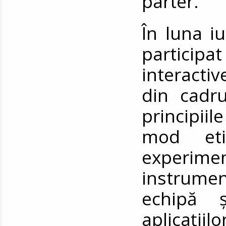
parter.
În luna i
participa
interactiv
din cadru
principiil
mod eti
experime
instrume
echipă ș
aplicații