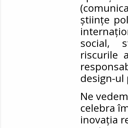
(comunic
științe po
internaț
social, 
riscurile 
responsabi
design-ul 
Ne vedem 
celebra îm
inovația 