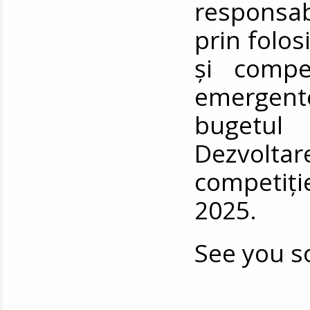
responsabil
prin folosi
și compet
emergente.
bugetul
Dezvolta
competiție
2025.
See you s