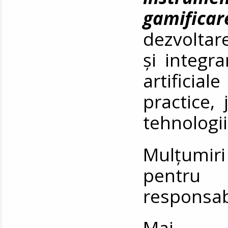
gamificar
dezvoltare
și integra
artificiale
practice, 
tehnologi
Mulțumiri
pentru 
responsabi
Ma