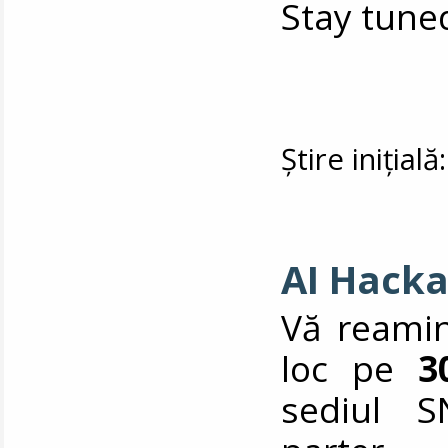
Stay tune
Știre inițial
AI Hacka
Vă reamin
loc pe
3
sediul S