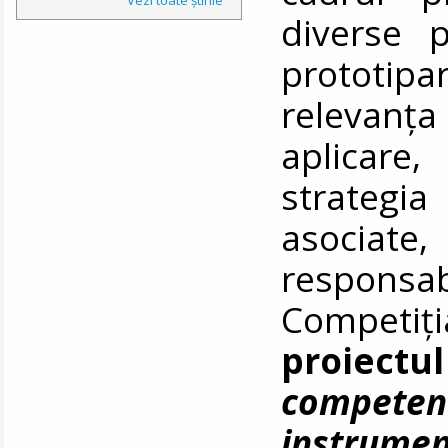
diverse 
prototipar
relevanța
aplicare,
strategia
asociat
responsabi
Competiți
proiectul
competen
instrume