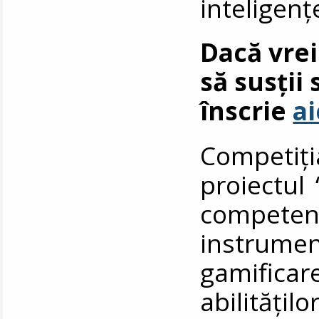
inteligențe
Dacă vrei
să susții 
înscrie
ai
Competiți
proiectul
competen
instrume
gamificar
abilitățilo