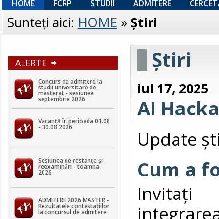
HOME
FCRP
STUDII
ADMITERE
CERCET
Sunteţi aici:
HOME
»
Ştiri
Ştiri
ALERTE
Concurs de admitere la
iul 17, 2025
studii universitare de
masterat - sesiunea
septembrie 2026
AI Hack
Vacanță în perioada 01.08
- 30.08.2026
Update ști
Sesiunea de restanțe și
Cum a fo
reexaminări - toamna
2026
Invitați
ADMITERE 2026 MASTER -
integrare
Rezultatele contestaţiilor
la concursul de admitere