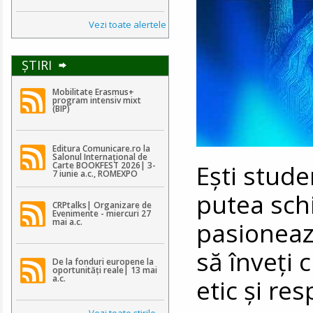
Vezi toate alertele
ŞTIRI
Mobilitate Erasmus+
program intensiv mixt
(BIP)
Editura Comunicare.ro la
Salonul Internațional de
Ești stude
Carte BOOKFEST 2026| 3-
7 iunie a.c., ROMEXPO
putea sch
CRPtalks| Organizare de
Evenimente - miercuri 27
mai a.c.
pasionează
să înveți 
De la fonduri europene la
oportunități reale| 13 mai
a.c.
etic și re
Vezi toate ştirile