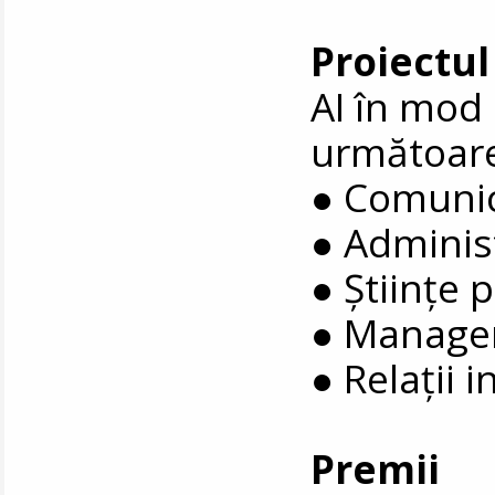
Proiectul
AI în mod 
următoare
● Comunic
● Administ
● Științe p
● Manage
● Relații 
Premii