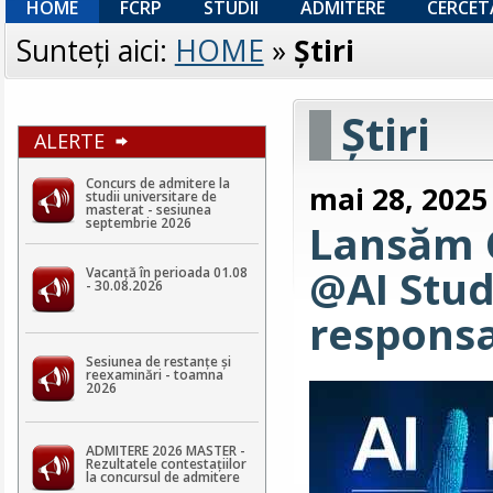
HOME
FCRP
STUDII
ADMITERE
CERCET
Sunteţi aici:
HOME
»
Ştiri
Ştiri
ALERTE
Concurs de admitere la
mai 28, 2025
studii universitare de
masterat - sesiunea
septembrie 2026
Lansăm 
@AI Stud
Vacanță în perioada 01.08
- 30.08.2026
responsab
Sesiunea de restanțe și
reexaminări - toamna
2026
ADMITERE 2026 MASTER -
Rezultatele contestaţiilor
la concursul de admitere