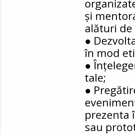
organizate
și mentora
alături de
● Dezvolta
în mod eti
● Înțelege
tale;
● Pregăti
eveniment
prezenta î
sau protot