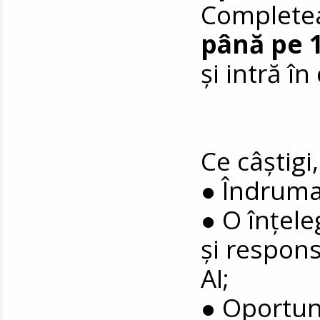
Complete
până pe 1
și intră î
Ce câștigi
● Îndrumar
● O înțele
și respons
AI;
● Oportuni