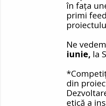
în fața un
primi feed
proiectulu
Ne vedem
iunie,
la 
*Competiț
din proiec
Dezvoltar
etică a in