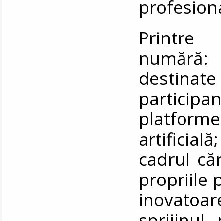
profesiona
Printre 
numără:
destina
particip
platfor
artificial
cadrul căr
propriile 
inovatoar
sprijinul