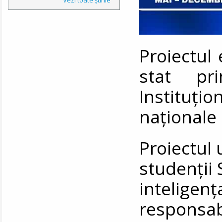
Proiectul 
stat pr
Instituți
naționale 
Proiectul
studenții 
inteligenț
responsabi