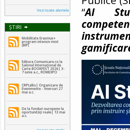
“
AI Stu
Vezi toate alertele
competen
ŞTIRI
instrume
Mobilitate Erasmus+
program intensiv mixt
gamificar
(BIP)
Editura Comunicare.ro la
Salonul Internațional de
Carte BOOKFEST 2026| 3-
7 iunie a.c., ROMEXPO
CRPtalks| Organizare de
Evenimente - miercuri 27
mai a.c.
De la fonduri europene la
oportunități reale| 13 mai
a.c.
Vezi toate ştirile