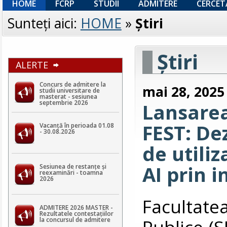
HOME
FCRP
STUDII
ADMITERE
CERCET
Sunteţi aici:
HOME
»
Ştiri
Ştiri
ALERTE
Concurs de admitere la
mai 28, 2025
studii universitare de
masterat - sesiunea
septembrie 2026
Lansarea
FEST: De
Vacanță în perioada 01.08
- 30.08.2026
de utili
AI prin i
Sesiunea de restanțe și
reexaminări - toamna
2026
Facultat
ADMITERE 2026 MASTER -
Rezultatele contestaţiilor
Publice (S
la concursul de admitere