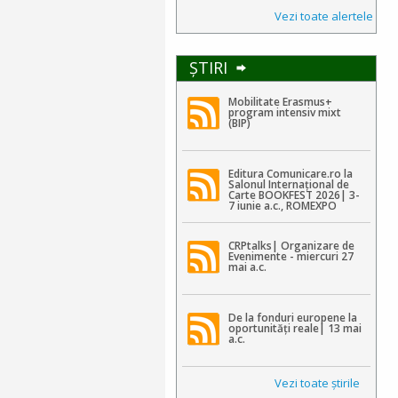
Vezi toate alertele
ŞTIRI
Mobilitate Erasmus+
program intensiv mixt
(BIP)
Editura Comunicare.ro la
Salonul Internațional de
Carte BOOKFEST 2026| 3-
7 iunie a.c., ROMEXPO
CRPtalks| Organizare de
Evenimente - miercuri 27
mai a.c.
De la fonduri europene la
oportunități reale| 13 mai
a.c.
Vezi toate ştirile