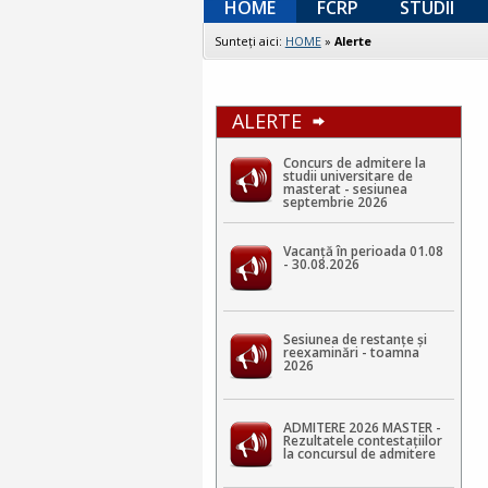
HOME
FCRP
STUDII
Sunteţi aici:
HOME
»
Alerte
ALERTE
Concurs de admitere la
studii universitare de
masterat - sesiunea
septembrie 2026
Vacanță în perioada 01.08
- 30.08.2026
Sesiunea de restanțe și
reexaminări - toamna
2026
ADMITERE 2026 MASTER -
Rezultatele contestaţiilor
la concursul de admitere