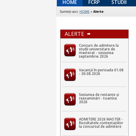
HOME
FCRP
STUDII
Sunteţi aici:
HOME
»
Alerte
ALERTE
Concurs de admitere la
studii universitare de
masterat - sesiunea
septembrie 2026
Vacanță în perioada 01.08
- 30.08.2026
Sesiunea de restanțe și
reexaminări - toamna
2026
ADMITERE 2026 MASTER -
Rezultatele contestaţiilor
la concursul de admitere