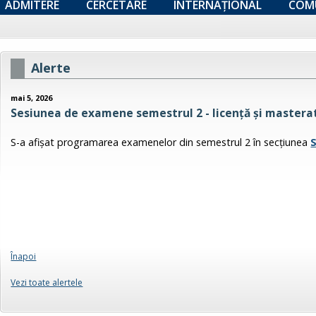
ADMITERE
CERCETARE
INTERNAȚIONAL
COM
Alerte
mai 5, 2026
Sesiunea de examene semestrul 2 - licență și masterat
S-a afişat programarea examenelor din semestrul 2 în secţiunea
Înapoi
Vezi toate alertele