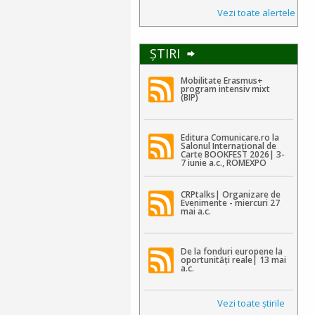
Vezi toate alertele
ŞTIRI
Mobilitate Erasmus+
program intensiv mixt
(BIP)
Editura Comunicare.ro la
Salonul Internațional de
Carte BOOKFEST 2026| 3-
7 iunie a.c., ROMEXPO
CRPtalks| Organizare de
Evenimente - miercuri 27
mai a.c.
De la fonduri europene la
oportunități reale| 13 mai
a.c.
Vezi toate ştirile