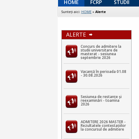
HOME
FCRP
STUDII
Sunteţi aici:
HOME
»
Alerte
ALERTE
Concurs de admitere la
studii universitare de
masterat - sesiunea
septembrie 2026
Vacanță în perioada 01.08
- 30.08.2026
Sesiunea de restanțe și
reexaminări - toamna
2026
ADMITERE 2026 MASTER -
Rezultatele contestaţiilor
la concursul de admitere