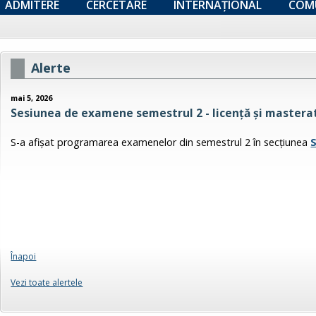
ADMITERE
CERCETARE
INTERNAȚIONAL
COM
Alerte
mai 5, 2026
Sesiunea de examene semestrul 2 - licență și masterat
S-a afişat programarea examenelor din semestrul 2 în secţiunea
Înapoi
Vezi toate alertele