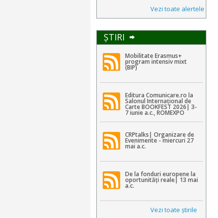
Vezi toate alertele
ŞTIRI
Mobilitate Erasmus+
program intensiv mixt
(BIP)
Editura Comunicare.ro la
Salonul Internațional de
Carte BOOKFEST 2026| 3-
7 iunie a.c., ROMEXPO
CRPtalks| Organizare de
Evenimente - miercuri 27
mai a.c.
De la fonduri europene la
oportunități reale| 13 mai
a.c.
Vezi toate ştirile