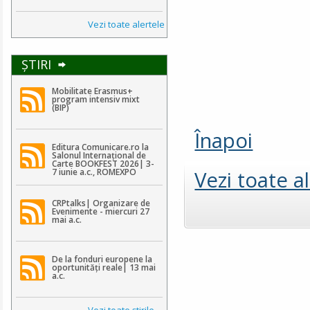
Vezi toate alertele
ŞTIRI
Mobilitate Erasmus+
program intensiv mixt
(BIP)
Înapoi
Editura Comunicare.ro la
Salonul Internațional de
Carte BOOKFEST 2026| 3-
Vezi toate a
7 iunie a.c., ROMEXPO
CRPtalks| Organizare de
Evenimente - miercuri 27
mai a.c.
De la fonduri europene la
oportunități reale| 13 mai
a.c.
Vezi toate ştirile