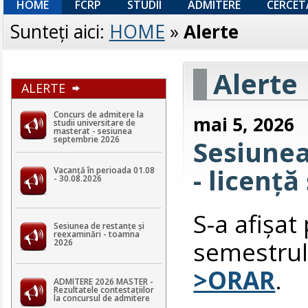
HOME
FCRP
STUDII
ADMITERE
CERCET
Sunteţi aici:
HOME
»
Alerte
Alerte
ALERTE
Concurs de admitere la
mai 5, 2026
studii universitare de
masterat - sesiunea
septembrie 2026
Sesiune
- licență
Vacanță în perioada 01.08
- 30.08.2026
S-a afişa
Sesiunea de restanțe și
reexaminări - toamna
semestrul
2026
>ORAR
.
ADMITERE 2026 MASTER -
Rezultatele contestaţiilor
la concursul de admitere